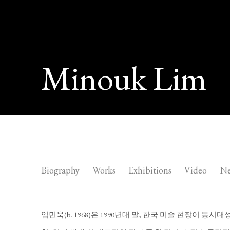
Minouk Lim
Minouk Lim
Biography
Works
Exhibitions
Video
N
임민욱(b. 1968)은 1990년대 말, 한국 미술 현장이 