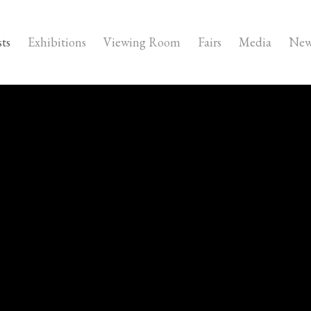
sts
Exhibitions
Viewing Room
Fairs
Media
New