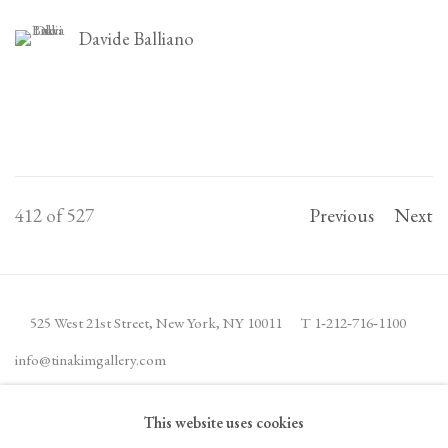
Davide Balliano
412
of 527
Previous
Next
525 West 21st Street,
New York, NY 10011
T 1
‑
212
‑
716
‑
1100
info@tinakimgallery.com
This website uses cookies
JOIN THE MAILING LIST
INSTAGRAM